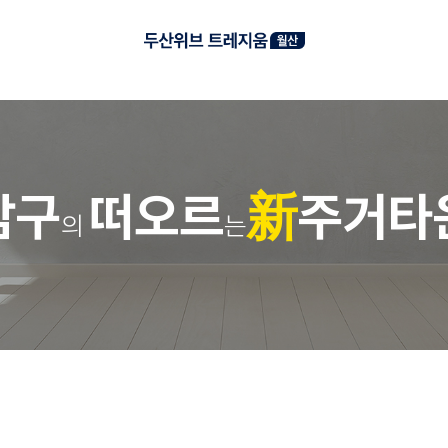
남
구
떠
오
르
新
주
거
타
의
는