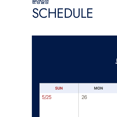
분양일정
S
C
H
E
D
U
L
E